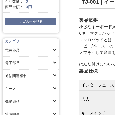
TJ-001 
合計数量：
0
商品金額：
0円
製品概要
カゴの中を見る
小さなキーボード
6キーマクロパッ
マクロパッドとは
カテゴリ
コピー/ペーストの
電気部品
ノブを回して音量
電子部品
はんだ付けについ
製品仕様
通信関連機器
インターフェース
ケース
入力
機構部品
キースイッチ
筐体関連