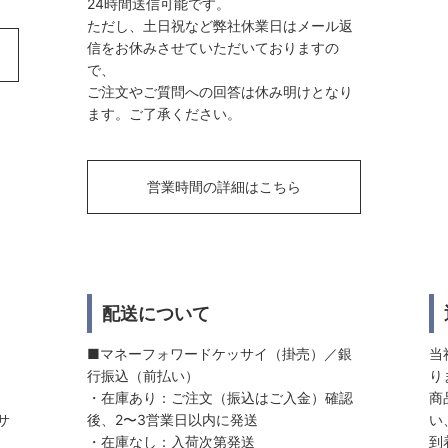
24時間送信可能です。
ただし、土日祝など弊社休業日はメール返
信をお休みさせていただいておりますの
で、
ご注文やご質問への回答は休み明けとなり
ます。ご了承ください。
営業時間の詳細はこちら
配送について
■マネーフォワードケッサイ（掛売）／銀
当
行振込（前払い）
り
・在庫あり：ご注文（振込はご入金）確認
商
サ
後、2〜3営業日以内に発送
い
・在庫なし：入荷次第発送
到