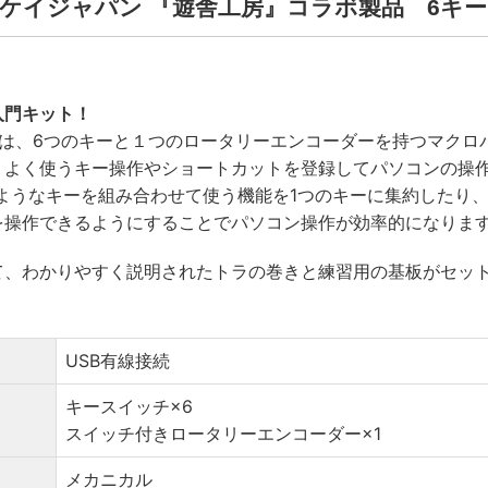
| イーケイジャパン 『遊舎工房』コラボ製品 6
入門キット！
ドは、6つのキーと１つのロータリーエンコーダーを持つマクロ
、よく使うキー操作やショートカットを登録してパソコンの操
ようなキーを組み合わせて使う機能を1つのキーに集約したり
を操作できるようにすることでパソコン操作が効率的になりま
て、わかりやすく説明されたトラの巻きと練習用の基板がセッ
USB有線接続
キースイッチ×6
スイッチ付きロータリーエンコーダー×1
メカニカル