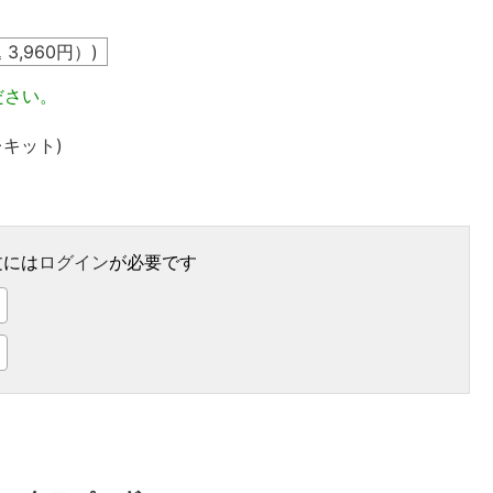
込
3,960
円）)
ださい。
キット)
文には
ログイン
が必要です