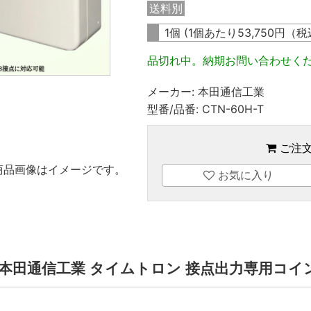
送料別
1個 (1個あたり
53,750
円（税
品切れ中。納期お問い合わせく
メーカー:
本田通信工業
型番/品番:
CTN-60H-T
ご注
商品画像はイメージです。
お気に入り
-T | 本田通信工業 タイムトロン 接点出力専用コ