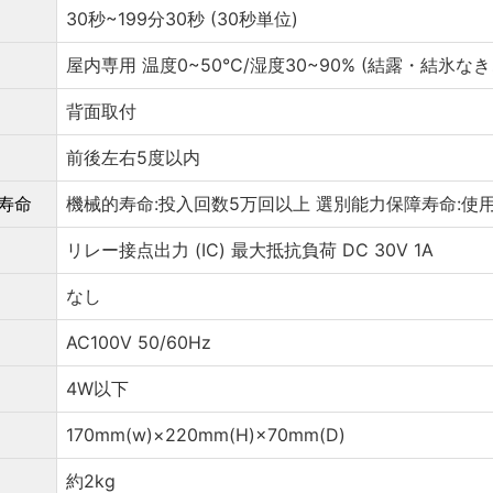
30秒~199分30秒 (30秒単位)
屋内専用 温度0~50°C/湿度30~90% (結露・結氷なき
背面取付
前後左右5度以内
寿命
機械的寿命:投入回数5万回以上 選別能力保障寿命:使
リレー接点出力 (IC) 最大抵抗負荷 DC 30V 1A
なし
AC100V 50/60Hz
4W以下
170mm(w)×220mm(H)×70mm(D)
約2kg