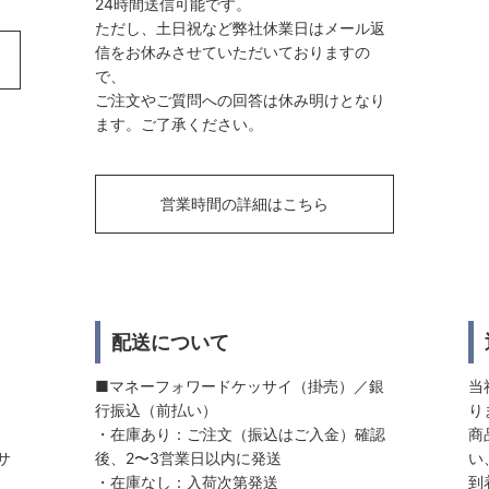
24時間送信可能です。
ただし、土日祝など弊社休業日はメール返
信をお休みさせていただいておりますの
で、
ご注文やご質問への回答は休み明けとなり
ます。ご了承ください。
営業時間の詳細はこちら
配送について
■マネーフォワードケッサイ（掛売）／銀
当
行振込（前払い）
り
・在庫あり：ご注文（振込はご入金）確認
商
サ
後、2〜3営業日以内に発送
い
・在庫なし：入荷次第発送
到