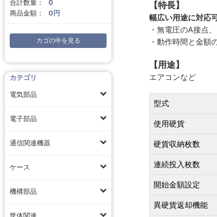
合計数量：
0
【特長】
商品金額：
0円
幅広い用途に対応
・無電圧のA接点、
・動作時間と金額
カゴの中を見る
【用途】
エアコンなど
カテゴリ
電気部品
型式
電子部品
使用硬貨
通信関連機器
硬貨収納枚数
連続投入枚数
ケース
開始金額設定
機構部品
異硬貨返却機能
筐体関連