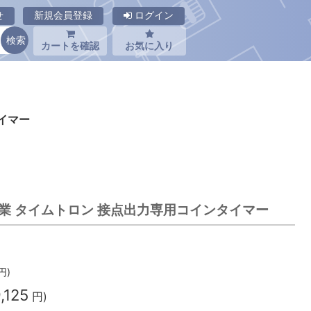
せ
新規会員登録
ログイン
カートを確認
お気に入り
タイマー
信工業 タイムトロン 接点出力専用コインタイマー
円)
,125
円)