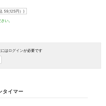
込
59,125
円）)
ださい。
文には
ログイン
が必要です
インタイマー