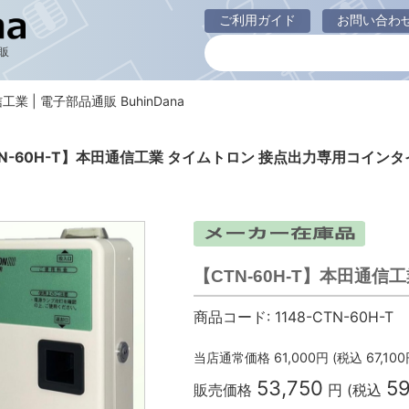
ご利用ガイド
お問い合わ
販
工業 | 電子部品通販 BuhinDana
N-60H-T】本田通信工業 タイムトロン 接点出力専用コイン
【CTN-60H-T】本田通
商品コード:
1148-CTN-60H-T
当店通常価格
61,000
円 (税込
67,100
53,750
59
販売価格
円 (税込