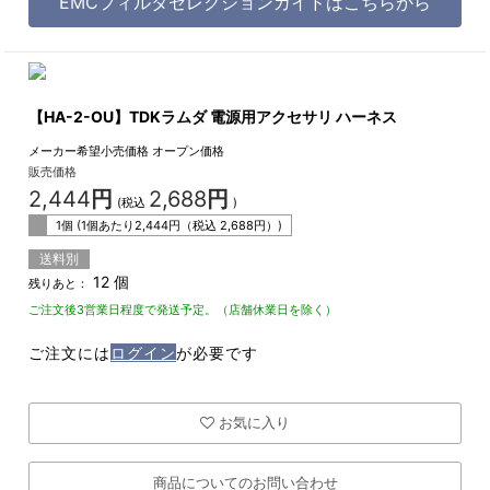
EMCフィルタセレクションガイドはこちらから
【HA-2-OU】TDKラムダ 電源用アクセサリ ハーネス
メーカー希望小売価格
オープン価格
販売価格
2,444
円
2,688
円
(税込
)
1個 (1個あたり
2,444
円（税込
2,688
円）)
送料別
12 個
残りあと：
ご注文後3営業日程度で発送予定。（店舗休業日を除く）
ご注文には
ログイン
が必要です
お気に入り
商品についてのお問い合わせ