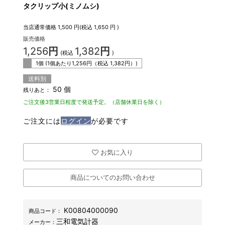
タクリップ小(ミノムシ)
当店通常価格
1,500
円(税込
1,650
円 )
販売価格
1,256
円
1,382
円
(税込
)
1個 (1個あたり
1,256
円（税込
1,382
円）)
送料別
50 個
残りあと：
ご注文後3営業日程度で発送予定。（店舗休業日を除く）
ご注文には
ログイン
が必要です
お気に入り
商品についてのお問い合わせ
K00804000090
商品コード：
三和電気計器
メーカー：