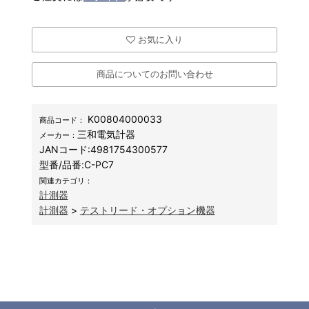
お気に入り
商品についてのお問い合わせ
K00804000033
商品コード：
三和電気計器
メーカー：
JANコード:
4981754300577
型番/品番:
C-PC7
関連カテゴリ：
計測器
計測器
>
テストリード・オプション機器