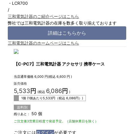
・LCR700
/
三和電気計器のご紹介ページはこちら
弊社では三和電気計器の在庫を数多く取り揃えております
詳細はこちらから
三和電気計器のホームページはこちら
【C-PC7】三和電気計器 アクセサリ 携帯ケース
当店通常価格
6,000
円(税込
6,600
円 )
販売価格
5,533
円
6,086
円
(税込
)
1個 (1個あたり
5,533
円（税込
6,086
円）)
送料別
50 個
残りあと：
ご注文後3営業日程度で発送予定。（店舗休業日を除く）
ご注文には
ログイン
が必要です