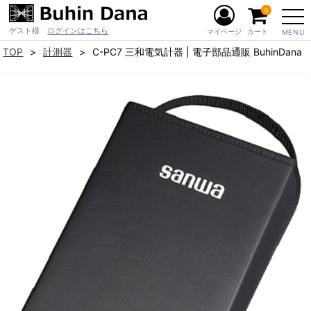
0
ゲスト様
ログインはこちら
マイページ
カート
MENU
TOP
計測器
C-PC7 三和電気計器 | 電子部品通販 BuhinDana