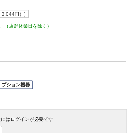
込
3,044
円）)
定。（店舗休業日を除く）
オプション機器
文には
ログイン
が必要です