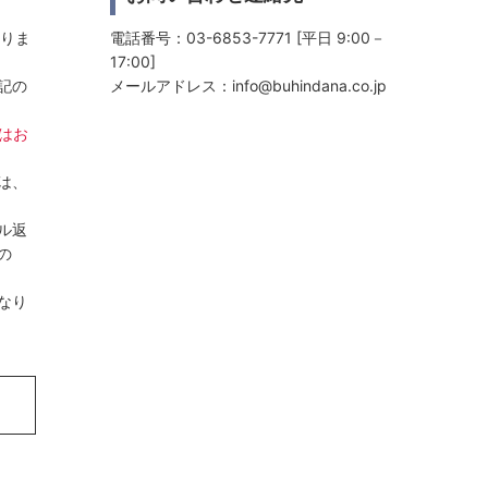
おりま
電話番号：03-6853-7771 [平日 9:00－
17:00]
記の
メールアドレス：
info@buhindana.co.jp
日はお
は、
ル返
の
なり