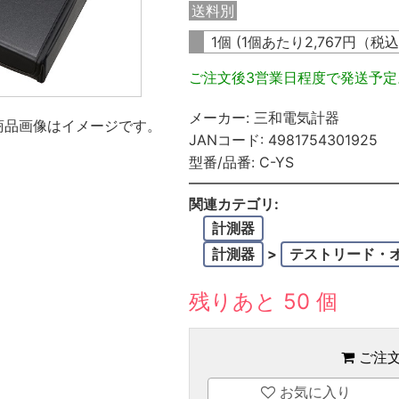
送料別
1個 (1個あたり
2,767
円（税
ご注文後3営業日程度で発送予
メーカー:
三和電気計器
商品画像はイメージです。
JANコード:
4981754301925
型番/品番:
C-YS
関連カテゴリ:
計測器
計測器
>
テストリード・
残りあと 50 個
ご注
お気に入り