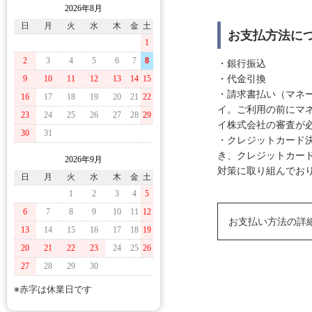
2026年8月
日
月
火
水
木
金
土
お支払方法に
1
2
3
4
5
6
7
8
・銀行振込
・代金引換
9
10
11
12
13
14
15
・請求書払い（マネ
16
17
18
19
20
21
22
イ。ご利用の前にマ
23
24
25
26
27
28
29
イ株式会社の審査が
30
31
・クレジットカード決
き、クレジットカー
2026年9月
対策に取り組んでおり
日
月
火
水
木
金
土
1
2
3
4
5
6
7
8
9
10
11
12
お支払い方法の詳
13
14
15
16
17
18
19
20
21
22
23
24
25
26
27
28
29
30
※赤字は休業日です