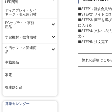
LED関連
■STEP1: 新規会員
ディスプレイ・サイ
■STEP2: サイトに
ネージ・表示用部材
■STEP3: 商品を
PCサプライ・事務
に入れる
用品
■STEP4: 支払い
文へ
学習機材・教育機材
■STEP5: 注文完了
生活オフィス関連商
品
流れの詳細はこち
車載製品
家電
在庫処分品
営業カレンダー