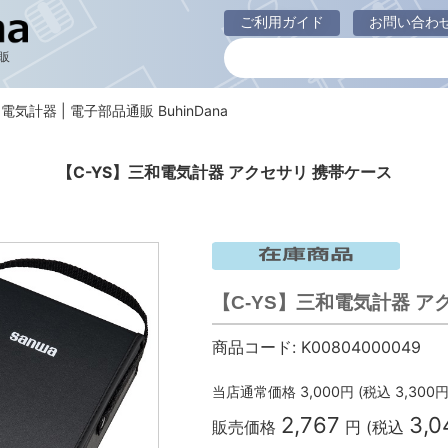
ご利用ガイド
お問い合わ
販
和電気計器 | 電子部品通販 BuhinDana
【C-YS】三和電気計器 アクセサリ 携帯ケース
【C-YS】三和電気計器 ア
商品コード:
K00804000049
当店通常価格
3,000
円 (税込
3,300
円
2,767
3,0
販売価格
円 (税込