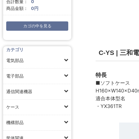
合計数量：
0
商品金額：
0円
カゴの中を見る
カテゴリ
C-YS | 
電気部品
特長
電子部品
■ソフトケース
H160×W140×D4
通信関連機器
適合本体型名
・YX361TR
ケース
機構部品
筐体関連