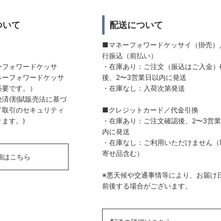
ついて
配送について
■マネーフォワードケッサイ（掛売）
行振込（前払い）
ーフォワードケッサ
・在庫あり：ご注文（振込はご入金）
ネーフォワードケッサ
後、2〜3営業日以内に発送
必要です。）
・在庫なし：入荷次第発送
済(割賦販売法に基づ
ド取引のセキュリティ
■クレジットカード／代金引換
ます。)
・在庫あり：ご注文確認後、2〜3営
内に発送
・在庫なし：ご利用いただけません（
寄せ品含む）
細はこちら
※悪天候や交通事情等により、お届け
前後する場合がございます。