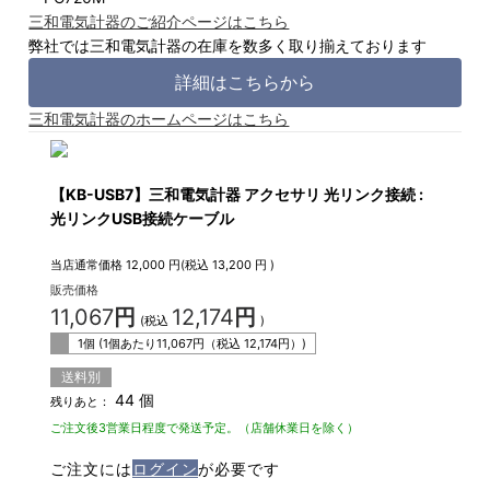
三和電気計器のご紹介ページはこちら
弊社では三和電気計器の在庫を数多く取り揃えております
詳細はこちらから
三和電気計器のホームページはこちら
【KB-USB7】三和電気計器 アクセサリ 光リンク接続 :
光リンクUSB接続ケーブル
当店通常価格
12,000
円(税込
13,200
円 )
販売価格
11,067
円
12,174
円
(税込
)
1個 (1個あたり
11,067
円（税込
12,174
円）)
送料別
44 個
残りあと：
ご注文後3営業日程度で発送予定。（店舗休業日を除く）
ご注文には
ログイン
が必要です