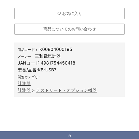
お気に入り
商品についてのお問い合わせ
K00804000195
商品コード：
三和電気計器
メーカー：
JANコード:
4981754450418
型番/品番:
KB-USB7
関連カテゴリ：
計測器
計測器
>
テストリード・オプション機器