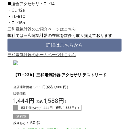
■適合アクセサリ・CL-14
・CL-12a
・TL-91C
・CL-15a
三和電気計器のご紹介ページはこちら
弊社では三和電気計器の在庫を数多く取り揃えております
詳細はこちらから
三和電気計器のホームページはこちら
【TL-23A】三和電気計器 アクセサリ テストリード
当店通常価格
1,800
円(税込
1,980
円 )
販売価格
1,444
円
1,588
円
(税込
)
1個 (1個あたり
1,444
円（税込
1,588
円）)
送料別
50 個
残りあと：