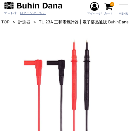
0
ゲスト様
ログインはこちら
マイページ
カート
MENU
TOP
計測器
TL-23A 三和電気計器 | 電子部品通販 BuhinDana