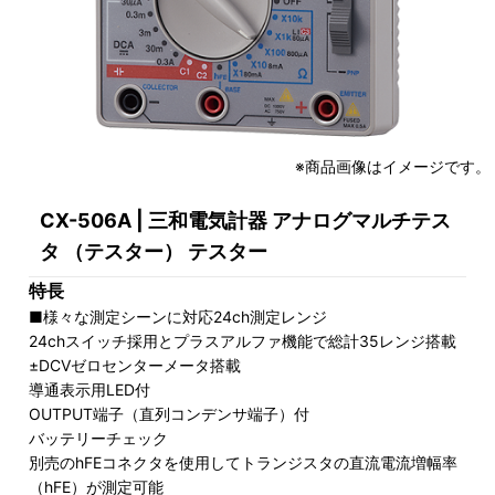
※商品画像はイメージです。
CX-506A | 三和電気計器 アナログマルチテス
タ （テスター） テスター
特長
■様々な測定シーンに対応24ch測定レンジ
24chスイッチ採用とプラスアルファ機能で総計35レンジ搭載
±DCVゼロセンターメータ搭載
導通表示用LED付
OUTPUT端子（直列コンデンサ端子）付
バッテリーチェック
別売のhFEコネクタを使用してトランジスタの直流電流増幅率
（hFE）が測定可能