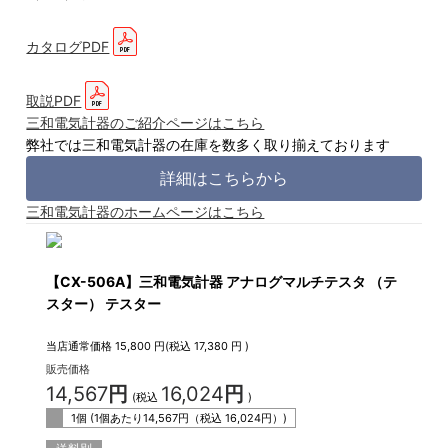
カタログPDF
取説PDF
三和電気計器のご紹介ページはこちら
弊社では三和電気計器の在庫を数多く取り揃えております
詳細はこちらから
三和電気計器のホームページはこちら
【CX-506A】三和電気計器 アナログマルチテスタ （テ
スター） テスター
当店通常価格
15,800
円(税込
17,380
円 )
販売価格
14,567
円
16,024
円
(税込
)
1個 (1個あたり
14,567
円（税込
16,024
円）)