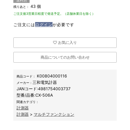
送料別
43 個
残りあと：
ご注文後3営業日程度で発送予定。（店舗休業日を除く）
ご注文には
ログイン
が必要です
お気に入り
商品についてのお問い合わせ
K00804000116
商品コード：
三和電気計器
メーカー：
JANコード:
4981754003737
型番/品番:
CX-506A
関連カテゴリ：
計測器
計測器
>
マルチファンクション