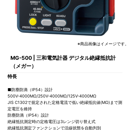
※商品画像はイメージです。
MG-500 | 三和電気計器 デジタル絶縁抵抗計
（メガー）
特長
■防塵防滴（IP54）設計
500V-4000MΩ/250V-4000MΩ/125V-4000MΩ
JIS C1302で規定された定格電流で低い絶縁抵抗値(MΩ)まで測
定電圧を維持
防塵防滴（IP54）設計
絶縁抵抗測定時の定格電圧は3レンジ切り替え式
絶縁抵抗測定ファンクションで活線状態を自動判別