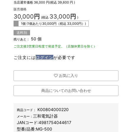
当店通常価格
36,000
円(税込
39,600
円 )
販売価格
30,000
円
33,000
円
(税込
)
1個 (1個あたり
30,000
円（税込
33,000
円）)
送料別
50 個
残りあと：
ご注文後3営業日程度で発送予定。（店舗休業日を除く）
ご注文には
ログイン
が必要です
お気に入り
商品についてのお問い合わせ
K00804000220
商品コード：
三和電気計器
メーカー：
JANコード:
4981754044617
型番/品番:
MG-500