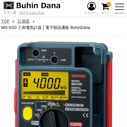
0
ゲスト様
ログインはこちら
マイページ
カート
MENU
TOP
計測器
MG-500 三和電気計器 | 電子部品通販 BuhinDana