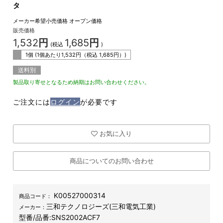
タ
メーカー希望小売価格
オープン価格
販売価格
1,532
円
1,685
円
(税込
)
1個 (1個あたり
1,532
円（税込
1,685
円）)
送料別
製品取り寄せとなるため納期はお問い合わせください。
ご注文には
ログイン
が必要です
お気に入り
商品についてのお問い合わせ
K00527000314
商品コード：
三和テクノロジーズ(三和電気工業)
メーカー：
型番/品番:
SNS2002ACF7