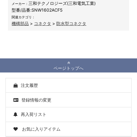
三和テクノロジーズ(三和電気工業)
メーカー：
型番/品番:
SNW1602ACF5
関連カテゴリ：
機構部品
>
コネクタ
>
防水型コネクタ
ページトップへ
注文履歴
登録情報の変更
再入荷リスト
お気に入りアイテム