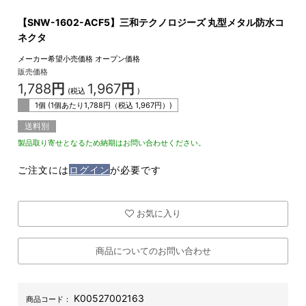
【SNW-1602-ACF5】三和テクノロジーズ 丸型メタル防水コ
ネクタ
メーカー希望小売価格
オープン価格
販売価格
1,788
円
1,967
円
(税込
)
1個 (1個あたり
1,788
円（税込
1,967
円）)
送料別
製品取り寄せとなるため納期はお問い合わせください。
ご注文には
ログイン
が必要です
お気に入り
商品についてのお問い合わせ
K00527002163
商品コード：