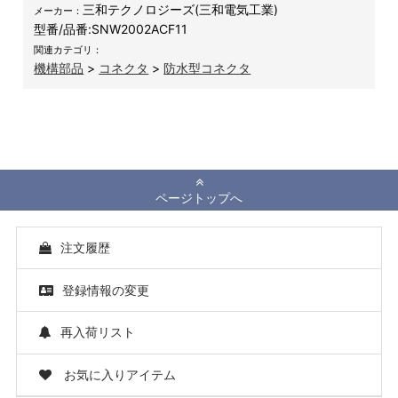
三和テクノロジーズ(三和電気工業)
メーカー：
型番/品番:
SNW2002ACF11
関連カテゴリ：
機構部品
>
コネクタ
>
防水型コネクタ
ページトップへ
注文履歴
登録情報の変更
再入荷リスト
お気に入りアイテム