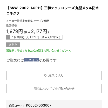
【SNW-2002-ACF11】三和テクノロジーズ 丸型メタル防水
コネクタ
メーカー希望小売価格
オープン価格
販売価格
1,979
円
2,177
円
(税込
)
1個 (1個あたり
1,979
円（税込
2,177
円）)
送料別
製品取り寄せとなるため納期はお問い合わせください。
ご注文には
ログイン
が必要です
お気に入り
商品についてのお問い合わせ
K00527003007
商品コード：