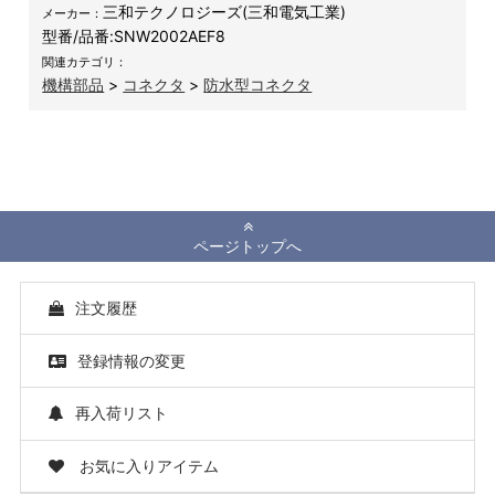
三和テクノロジーズ(三和電気工業)
メーカー：
型番/品番:
SNW2002AEF8
関連カテゴリ：
機構部品
>
コネクタ
>
防水型コネクタ
ページトップへ
注文履歴
登録情報の変更
再入荷リスト
お気に入りアイテム