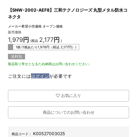
【SNW-2002-AEF8】三和テクノロジーズ 丸型メタル防水コ
ネクタ
メーカー希望小売価格
オープン価格
販売価格
1,979
円
2,177
円
(税込
)
1個 (1個あたり
1,979
円（税込
2,177
円）)
送料別
製品取り寄せとなるため納期はお問い合わせください。
ご注文には
ログイン
が必要です
お気に入り
商品についてのお問い合わせ
K00527003025
商品コード：