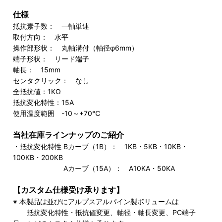
仕様
抵抗素子数： 一軸単連
取付方向： 水平
操作部形状： 丸軸溝付（軸径φ6mm）
端子形状： リード端子
軸長： 15mm
センタクリック： なし
全抵抗値：1KΩ
抵抗変化特性：15A
使用温度範囲 -10～+70℃
当社在庫ラインナップのご紹介
・抵抗変化特性 Bカーブ（1B）： 1KB・5KB・10KB・
100KB・200KB
Aカーブ（15A）： A10KA・50KA
【カスタム仕様受け承ります】
※ 本製品は並びにアルプスアルパイン製ボリュームは
抵抗変化特性・抵抗値変更、軸径・軸長変更、PC端子