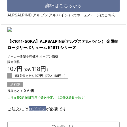
詳細はこちらから
ALPSALPINE(アルプスアルパイン）のホームページはこちら
【K1611-50KA】ALPSALPINE(アルプスアルパイン） 金属軸
ロータリーボリューム K1611 シリーズ
メーカー希望小売価格
オープン価格
販売価格
107
円
118
円
(税込
)
1個 (1個あたり
107
円（税込
118
円）)
送料別
29 個
残りあと：
ご注文後3営業日程度で発送予定。（店舗休業日を除く）
ご注文には
ログイン
が必要です
お気に入り