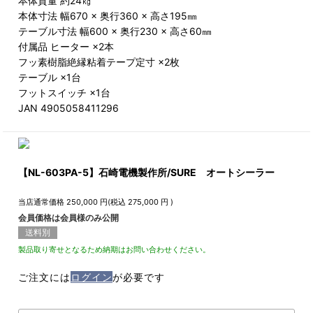
本体質量 約24㎏
本体寸法 幅670 × 奥行360 × 高さ195㎜
テーブル寸法 幅600 × 奥行230 × 高さ60㎜
付属品 ヒーター ×2本
フッ素樹脂絶縁粘着テープ定寸 ×2枚
テーブル ×1台
フットスイッチ ×1台
JAN 4905058411296
【NL-603PA-5】石崎電機製作所/SURE オートシーラー
当店通常価格
250,000
円(税込
275,000
円 )
会員価格は会員様のみ公開
送料別
製品取り寄せとなるため納期はお問い合わせください。
ご注文には
ログイン
が必要です