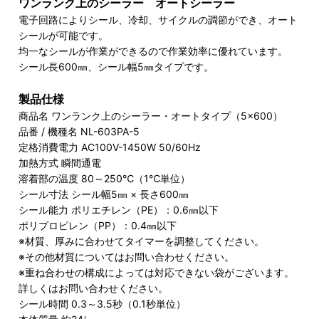
ワンランク上のシーラー オートシーラー
電子回路によりシール、冷却、サイクルの調節ができ、オート
シールが可能です。
均一なシールが作業ができるので作業効率に優れています。
シール長600㎜、シール幅5㎜タイプです。
製品仕様
商品名 ワンランク上のシーラー・オートタイプ（5×600）
品番 / 機種名 NL-603PA-5
定格消費電力 AC100V-1450W 50/60Hz
加熱方式 瞬間通電
溶着部の温度 80～250℃（1℃単位）
シール寸法 シール幅5㎜ × 長さ600㎜
シール能力 ポリエチレン（PE）：0.6㎜以下
ポリプロピレン（PP）：0.4㎜以下
※材質、厚みに合わせてタイマーを調整してください。
※その他材質についてはお問い合わせください。
※重ね合わせの構成によっては対応できない袋がございます。
詳しくはお問い合わせください。
シール時間 0.3～3.5秒（0.1秒単位）