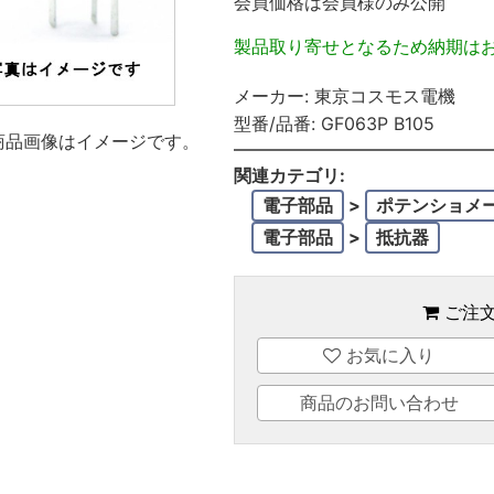
会員価格は会員様のみ公開
製品取り寄せとなるため納期は
メーカー:
東京コスモス電機
型番/品番:
GF063P B105
商品画像はイメージです。
関連カテゴリ:
電子部品
>
ポテンショメ
電子部品
>
抵抗器
ご注
お気に入り
商品のお問い合わせ