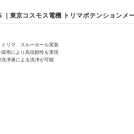
B105 ｜東京コスモス電機 トリマポテンションメー
トトリマ スルーホール実装
ー採用により高信頼性を実現
種洗浄液による洗浄が可能