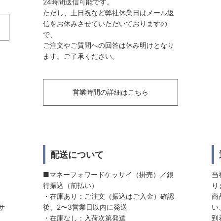
24時間送信可能です。
ただし、土日祝など弊社休業日はメール返
信をお休みさせていただいておりますの
で、
ご注文やご質問への回答は休み明けとなり
ます。ご了承ください。
営業時間の詳細はこちら
配送について
■マネーフォワードケッサイ（掛売）／銀
当
行振込（前払い）
り
・在庫あり：ご注文（振込はご入金）確認
商
サ
後、2〜3営業日以内に発送
い
・在庫なし：入荷次第発送
到