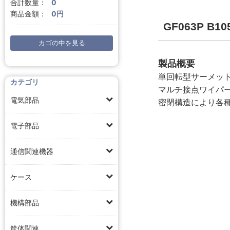
合計数量：
0
商品金額：
0円
GF063P 
カゴの中を見る
製品概要
単回転型サーメッ
カテゴリ
マルチ接点ワイパ
電気部品
密閉構造により各
電子部品
通信関連機器
ケース
機構部品
筐体関連