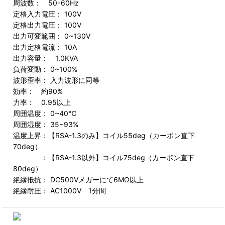
周波数： 50･60Hz
定格入力電圧： 100V
定格出力電圧： 100V
出力可変範囲： 0~130V
出力定格電流： 10A
出力容量： 1.0KVA
負荷変動： 0~100%
波形歪率： 入力波形に同等
効率： 約90%
力率： 0.95以上
周囲温度： 0~40℃
周囲湿度： 35~93%
温度上昇：【RSA-1.3のみ】コイル55deg（カーボン直下
70deg）
：【RSA-1.3以外】コイル75deg（カーボン直下
80deg）
絶縁抵抗： DC500Vメガーにて6MΩ以上
絶縁耐圧： AC1000V 1分間