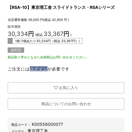
【RSA-10】東京理工舎 スライドトランス・RSAシリーズ
当店通常価格
39,000
円(税込
42,900
円 )
販売価格
30,334
円
33,367
円
(税込
)
1個 (1個あたり
30,334
円（税込
33,367
円）)
送料別
製品取り寄せとなるため納期はお問い合わせください。
ご注文には
ログイン
が必要です
お気に入り
商品についてのお問い合わせ
K00556000077
商品コード：
東京理工舎
メーカー：