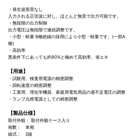
・発生波形歪なし
入力される正弦波に対し、ほとんど無歪で出力可能です。
・無段階の出力制御
出力電圧は無段階で連続調整です。
・小型・軽量 B種絶縁の採用により小型・軽量です。(一部A
種)
・高効率
悪条件下にあっても約90%と極めて高効率、省エネ
【用途】
・試験用、検査用電源の精密調整
・回転速度の精密調整
・工業用、理化学機器、家庭用電気用品の過不足電圧の調整
・ランプ点燈電源としての精密調整
【製品仕様】
取付外観： 取付外観ケース入り
相数： 単相
線式： 2線