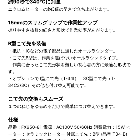
約90秒で340℃に到達
ニクロムヒーターの約3倍の早さで立ち上がります。
15mmのスリムグリップで作業性アップ
握りやすさ抜群の細さと形状で作業効率があがります。
B型こて先を装備
・抵抗・ICなどの電子部品に適したオールラウンダー。
・こて先B型は、作業を選ばないオールラウンドタイプ。
作業に合ったこて先形状を難しい初心者の方に最適な形状で
す。
・オプションで I型こて先（T-34I）、3C型こて先（T-
34C3/3C）その他も付け替え可能です。
こて先の交換もスムーズ
１つのねじをゆるめるだけで簡単につけ替えできます。
仕様
品番：FX650-81 電源：AC100V 50/60Hz 消費電力：15W ヒ
ーター：セラミックヒーター 付属こて先：B型 (品番 T34-B)