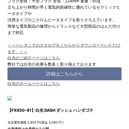
プラグ形状：平型プラグ 全長：224mm 重量：60g
立ち上がり時間が早く電気的絶縁性に優れているセラミックヒ
ータタイプや
汎用タイプのニクロムヒータタイプを取りそろえています。
簡単な電気製品の修理からトランスなど大型部品のはんだ付け
まで対応
＜＜ハンダこてのカタログをこちらからダウンロードいただけ
ます。＞＞
白光のご紹介ページはこちら
弊社では白光の在庫を数多く取り揃えております
詳細はこちらから
白光のホームページはこちら
【FX650-81】白光 DASH ダッシュ ハンダゴテ
当店通常価格
2,800
円(税込
3,080
円 )
会員価格は会員様のみ公開