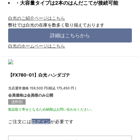
・大容量タイプは2本のはんだこてが接続可能
白光のご紹介ページはこちら
弊社では白光の在庫を数多く取り揃えております
詳細はこちらから
白光のホームページはこちら
【FX780-01】白光 ハンダゴテ
当店通常価格
159,500
円(税込
175,450
円 )
会員価格は会員様のみ公開
送料別
製品取り寄せとなるため納期はお問い合わせください。
ご注文には
ログイン
が必要です