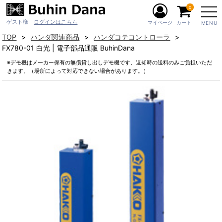
0
ゲスト様
ログインはこちら
マイページ
カート
MENU
TOP
ハンダ関連商品
ハンダコテコントローラ
FX780-01 白光 | 電子部品通販 BuhinDana
※デモ機はメーカー保有の無償貸し出しデモ機です、返却時の送料のみご負担いただ
きます。（場所によって対応できない場合があります。）