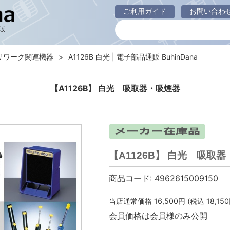
ご利用ガイド
お問い合わ
販
リワーク関連機器
A1126B 白光 | 電子部品通販 BuhinDana
【A1126B】 白光 吸取器・吸煙器
【A1126B】 白光 吸取
商品コード:
4962615009150
当店通常価格
16,500
円 (税込
18,150
会員価格は会員様のみ公開