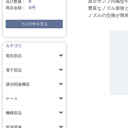
真空ポンプ内蔵型
合計数量：
0
豊富なノズル形状
商品金額：
0円
ノズルの交換が簡
カゴの中を見る
カテゴリ
電気部品
電子部品
通信関連機器
ケース
機構部品
筐体関連