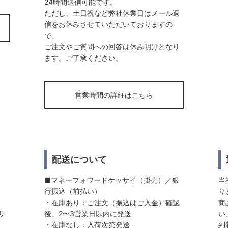
24時間送信可能です。
ただし、土日祝など弊社休業日はメール返
信をお休みさせていただいておりますの
で、
ご注文やご質問への回答は休み明けとなり
ます。ご了承ください。
営業時間の詳細はこちら
配送について
■マネーフォワードケッサイ（掛売）／銀
当
行振込（前払い）
り
・在庫あり：ご注文（振込はご入金）確認
商
サ
後、2〜3営業日以内に発送
い
・在庫なし：入荷次第発送
到