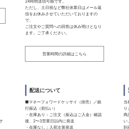
24時間送信可能です。
ただし、土日祝など弊社休業日はメール返
信をお休みさせていただいておりますの
で、
ご注文やご質問への回答は休み明けとなり
ます。ご了承ください。
営業時間の詳細はこちら
配送について
■マネーフォワードケッサイ（掛売）／銀
当
行振込（前払い）
り
・在庫あり：ご注文（振込はご入金）確認
商
サ
後、2〜3営業日以内に発送
い
・在庫なし：入荷次第発送
到