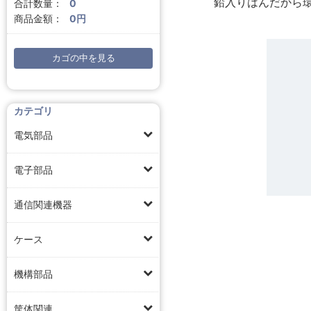
鉛入りはんだから
合計数量：
0
商品金額：
0円
カゴの中を見る
カテゴリ
電気部品
電子部品
通信関連機器
ケース
機構部品
筐体関連