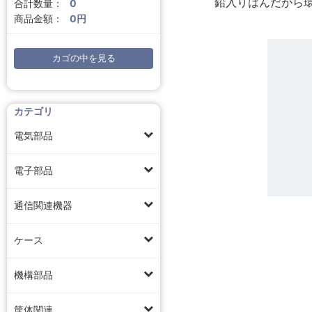
鉛入りはんだから
合計数量：
0
商品金額：
0円
カゴの中を見る
カテゴリ
電気部品
電子部品
通信関連機器
ケース
機構部品
筐体関連