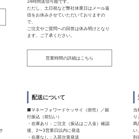
24時間送信可能です。
ただし、土日祝など弊社休業日はメール返
信をお休みさせていただいておりますの
で、
ご注文やご質問への回答は休み明けとなり
ます。ご了承ください。
営業時間の詳細はこちら
配送について
■マネーフォワードケッサイ（掛売）／銀
当
行振込（前払い）
り
・在庫あり：ご注文（振込はご入金）確認
商
サ
後、2〜3営業日以内に発送
い
・在庫なし：入荷次第発送
到