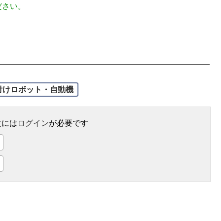
ださい。
付けロボット・自動機
文には
ログイン
が必要です