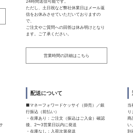
24時間送信可能です。
ただし、土日祝など弊社休業日はメール返
信をお休みさせていただいておりますの
で、
ご注文やご質問への回答は休み明けとなり
ます。ご了承ください。
営業時間の詳細はこちら
配送について
■マネーフォワードケッサイ（掛売）／銀
当
行振込（前払い）
り
・在庫あり：ご注文（振込はご入金）確認
商
サ
後、2〜3営業日以内に発送
い
・在庫なし：入荷次第発送
到