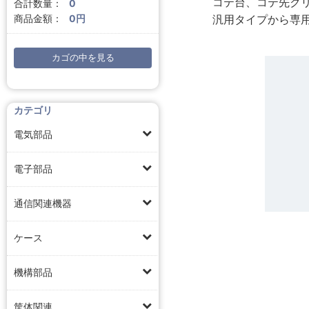
コテ台、コテ先ク
合計数量：
0
汎用タイプから専
商品金額：
0円
カゴの中を見る
カテゴリ
電気部品
電子部品
通信関連機器
ケース
機構部品
筐体関連