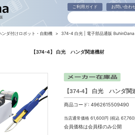
ご利用ガイド
お問い合わ
販
ハンダ付けロボット・自動機
374-4 白光 | 電子部品通販 BuhinDana
【374-4】 白光 ハンダ関連機材
【374-4】 白光 ハンダ関
商品コード:
4962615509490
当店通常価格
61,600
円 (税込
67,760
会員価格は会員様のみ公開