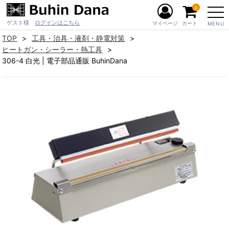
0
ゲスト様
ログインはこちら
マイページ
カート
MENU
TOP
工具・治具・液剤・静電対策
ヒートガン・シーラー・熱工具
306-4 白光 | 電子部品通販 BuhinDana