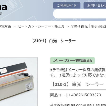
ご利用ガイド
お問い合わ
販
静電対策
ヒートガン・シーラー・熱工具
310-1 白光 | 電子部品通
【310-1】 白光 シーラー
※デモ機はメーカー保有の無償
す。（場所によって対応できな
【310-1】 白光 シーラー
商品コード:
4962615003370
当店通常価格
58,000
円 (税込
63,80