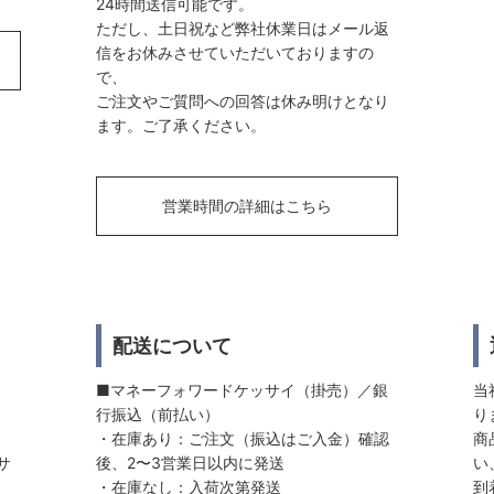
24時間送信可能です。
ただし、土日祝など弊社休業日はメール返
信をお休みさせていただいておりますの
で、
ご注文やご質問への回答は休み明けとなり
ます。ご了承ください。
営業時間の詳細はこちら
配送について
■マネーフォワードケッサイ（掛売）／銀
当
行振込（前払い）
り
・在庫あり：ご注文（振込はご入金）確認
商
サ
後、2〜3営業日以内に発送
い
・在庫なし：入荷次第発送
到