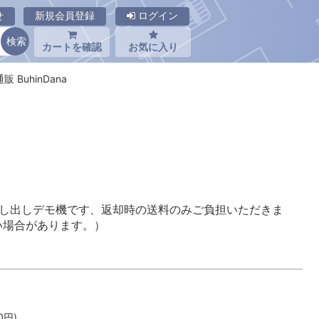
せ
新規会員登録
ログイン
カートを確認
お気に入り
販 BuhinDana
貸し出しデモ機です、返却時の送料のみご負担いただきま
い場合があります。）
0
円)