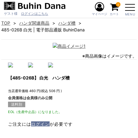
0
ゲスト様
ログインはこちら
マイページ
カート
MENU
TOP
ハンダ関連商品
ハンダ槽
485-026B 白光 | 電子部品通販 BuhinDana
※商品画像はイメージです。
【485-026B】 白光 ハンダ槽
当店通常価格
460
円(税込
506
円 )
会員価格は会員様のみ公開
送料別
EOL（生産中止品）になりました。
ご注文には
ログイン
が必要です