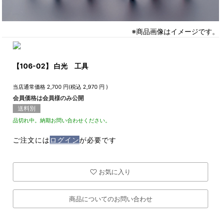
※商品画像はイメージです。
【106-02】 白光 工具
当店通常価格
2,700
円(税込
2,970
円 )
会員価格は会員様のみ公開
送料別
品切れ中。納期お問い合わせください。
ご注文には
ログイン
が必要です
お気に入り
商品についてのお問い合わせ