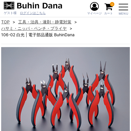
0
ゲスト様
ログインはこちら
マイページ
カート
MENU
TOP
工具・治具・液剤・静電対策
ハサミ・ニッパ・ペンチ・プライヤ
106-02 白光 | 電子部品通販 BuhinDana