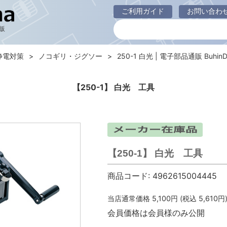
ご利用ガイド
お問い合わ
販
静電対策
ノコギリ・ジグソー
250-1 白光 | 電子部品通販 BuhinD
【250-1】 白光 工具
【250-1】 白光 工具
商品コード:
4962615004445
当店通常価格
5,100
円 (税込
5,610
円
会員価格は会員様のみ公開