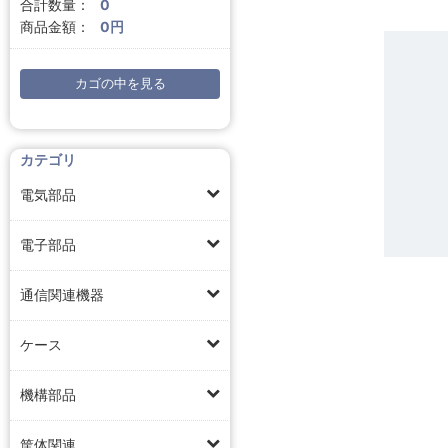
合計数量：
0
商品金額：
0円
カゴの中を見る
カテゴリ
電気部品
電子部品
通信関連機器
ケース
機構部品
筐体関連