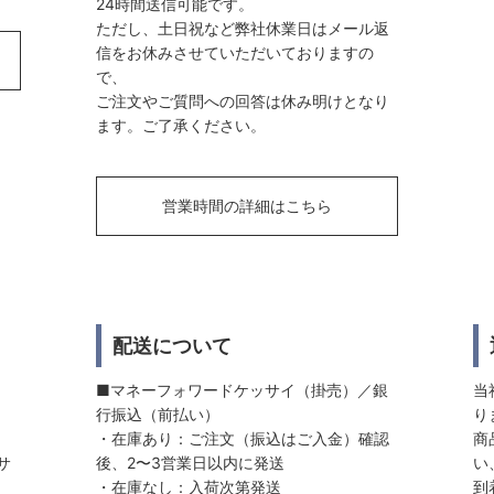
24時間送信可能です。
ただし、土日祝など弊社休業日はメール返
信をお休みさせていただいておりますの
で、
ご注文やご質問への回答は休み明けとなり
ます。ご了承ください。
営業時間の詳細はこちら
配送について
■マネーフォワードケッサイ（掛売）／銀
当
行振込（前払い）
り
・在庫あり：ご注文（振込はご入金）確認
商
サ
後、2〜3営業日以内に発送
い
・在庫なし：入荷次第発送
到