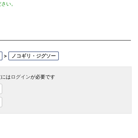
ださい。
>
ノコギリ・ジグソー
文には
ログイン
が必要です