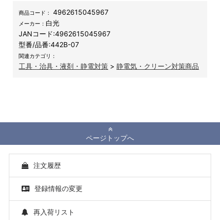
4962615045967
商品コード：
白光
メーカー：
JANコード:
4962615045967
型番/品番:
442B-07
関連カテゴリ：
工具・治具・液剤・静電対策
>
静電気・クリーン対策商品
ページトップへ
注文履歴
登録情報の変更
再入荷リスト