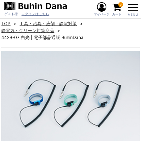
0
ゲスト様
ログインはこちら
マイページ
カート
MENU
TOP
工具・治具・液剤・静電対策
静電気・クリーン対策商品
442B-07 白光 | 電子部品通販 BuhinDana