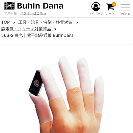
0
ゲスト様
ログインはこちら
マイページ
カート
MENU
TOP
工具・治具・液剤・静電対策
静電気・クリーン対策商品
566-2 白光 | 電子部品通販 BuhinDana