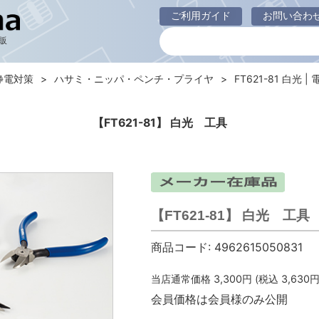
ご利用ガイド
お問い合わ
販
静電対策
ハサミ・ニッパ・ペンチ・プライヤ
FT621-81 白光 |
【FT621-81】 白光 工具
【FT621-81】 白光 工具
商品コード:
4962615050831
当店通常価格
3,300
円 (税込
3,630
円
会員価格は会員様のみ公開