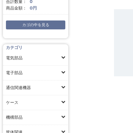
合計数量：
0
商品金額：
0円
カゴの中を見る
カテゴリ
電気部品
電子部品
通信関連機器
ケース
機構部品
筐体関連