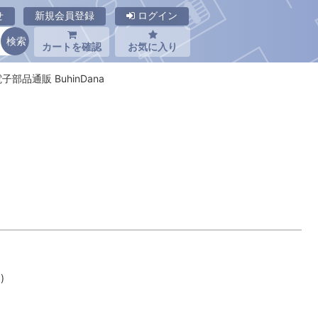
せ
新規会員登録
ログイン
カートを確認
お気に入り
 電子部品通販 BuhinDana
)