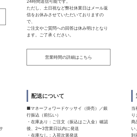
24時間送信可能です。
ただし、土日祝など弊社休業日はメール返
信をお休みさせていただいておりますの
で、
ご注文やご質問への回答は休み明けとなり
ます。ご了承ください。
営業時間の詳細はこちら
配送について
■マネーフォワードケッサイ（掛売）／銀
当
行振込（前払い）
り
・在庫あり：ご注文（振込はご入金）確認
商
サ
後、2〜3営業日以内に発送
い
・在庫なし：入荷次第発送
到