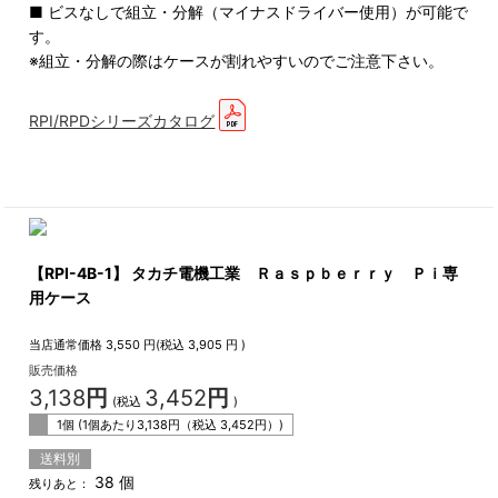
■ ビスなしで組立・分解（マイナスドライバー使用）が可能で
す。
※組立・分解の際はケースが割れやすいのでご注意下さい。
RPI/RPDシリーズカタログ
【RPI-4B-1】 タカチ電機工業 Ｒａｓｐｂｅｒｒｙ Ｐｉ専
用ケース
当店通常価格
3,550
円(税込
3,905
円 )
販売価格
3,138
円
3,452
円
(税込
)
1個 (1個あたり
3,138
円（税込
3,452
円）)
送料別
38 個
残りあと：