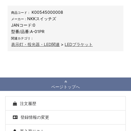
K00545000008
商品コード：
NKKスイッチズ
メーカー：
JANコード:
0
型番/品番:
A-01PR
関連カテゴリ：
表示灯・投光器・LED関連
>
LEDブラケット
ページトップへ
注文履歴
登録情報の変更