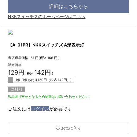
詳細はこちらから
NKKスイッチズのホームページはこちら
【A-01PR】NKKスイッチズ A形表示灯
当店通常価格
151
円(税込
166
円 )
販売価格
129
円
142
円
(税込
)
1個 (1個あたり
129
円（税込
142
円）)
送料別
製品取り寄せとなるため納期はお問い合わせください。
ご注文には
ログイン
が必要です
お気に入り