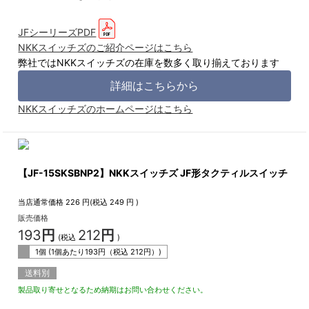
JFシーリーズPDF
NKKスイッチズのご紹介ページはこちら
弊社ではNKKスイッチズの在庫を数多く取り揃えております
詳細はこちらから
NKKスイッチズのホームページはこちら
【JF-15SKSBNP2】NKKスイッチズ JF形タクティルスイッチ
当店通常価格
226
円(税込
249
円 )
販売価格
193
円
212
円
(税込
)
1個 (1個あたり
193
円（税込
212
円）)
送料別
製品取り寄せとなるため納期はお問い合わせください。