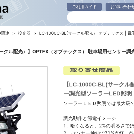
ご利用ガイド
お問い合わ
販
D関連
投光器
LC-1000C-BL(サークル配光） オプテックス | 電子
BL(サークル配光）】OPTEX（オプテックス） 駐車場用センサー調
【LC-1000C-BL(サー
ー調光型ソーラーLED照明
ソーラーＬＥＤ照明では最大級
調光動作と節電イメージ
1．暗くなると、2%の明るさで
2．センサー検知で70%点灯。点