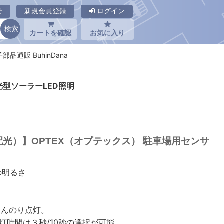
せ
新規会員登録
ログイン
カートを確認
お気に入り
部品通販 BuhinDana
光型ソーラーLED照明
クル配光）】OPTEX（オプテックス） 駐車場用センサ
の明るさ
ほんのり点灯。
灯時間は３秒/10秒の選択が可能。