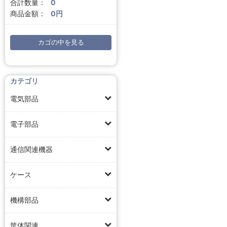
合計数量：
0
商品金額：
0円
カゴの中を見る
カテゴリ
電気部品
電子部品
通信関連機器
ケース
機構部品
筐体関連