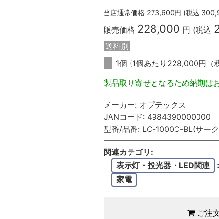
当店通常価格
273,600
円 (税込
300,
228,000
販売価格
円 (税込
送料別
1個 (1個あたり
228,000
円（
製品取り寄せとなるため納期は
メーカー:
オプテックス
JANコード:
4984390000000
型番/品番:
LC-1000C-BL(サ
関連カテゴリ:
表示灯・投光器・LED関連
家電
ご注