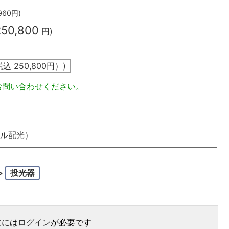
960
円)
250,800
円)
税込
250,800
円）)
お問い合わせください。
ークル配光）
>
投光器
文には
ログイン
が必要です