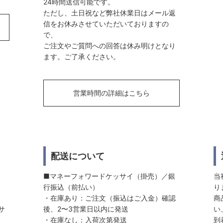
24時間送信可能です。
ただし、土日祝など弊社休業日はメール返
信をお休みさせていただいておりますの
で、
ご注文やご質問への回答は休み明けとなり
ます。ご了承ください。
営業時間の詳細はこちら
配送について
■マネーフォワードケッサイ（掛売）／銀
当
行振込（前払い）
り
・在庫あり：ご注文（振込はご入金）確認
商
サ
後、2〜3営業日以内に発送
い
・在庫なし：入荷次第発送
到