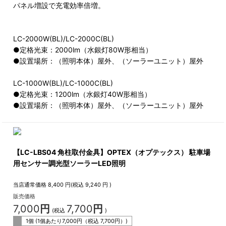
パネル増設で充電効率倍増。
LC-2000W(BL)/LC-2000C(BL)
●定格光束：2000lm（水銀灯80W形相当）
●設置場所：（照明本体）屋外、（ソーラーユニット）屋外
LC-1000W(BL)/LC-1000C(BL)
●定格光束：1200lm（水銀灯40W形相当）
●設置場所：（照明本体）屋外、（ソーラーユニット）屋外
【LC-LBS04 角柱取付金具】OPTEX（オプテックス） 駐車場
用センサー調光型ソーラーLED照明
当店通常価格
8,400
円(税込
9,240
円 )
販売価格
7,000
円
7,700
円
(税込
)
1個 (1個あたり
7,000
円（税込
7,700
円）)