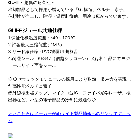
GL-II
～驚異の耐久性～
冷却部品として採用が増えている「GL構造」ペルチェ素子。
信頼性が向上し、除湿・温度制御他、用途は広がっています。
GLIIモジュール共通仕様
1.保証仕様温度範囲：-40～100℃
2.許容最大圧縮荷重 ; 1MPa
3.リード線仕様 : PVC被覆UL規格品
4.耐湿シール : KE347（信越シリコーン）又は相当品にてモジ
ュールサイド面をシール
◇◇セラミックモジュールの採用により耐熱、長寿命を実現し
た高性能ペルチェ素子
赤外線検出器チップ、マイクロ波IC、ファイバ光学レーザ、検
出器など、小型の電子部品の冷却に最適◇◇
＞＞こちらはメーカーWebサイト製品情報へのリンクです。＜
＜