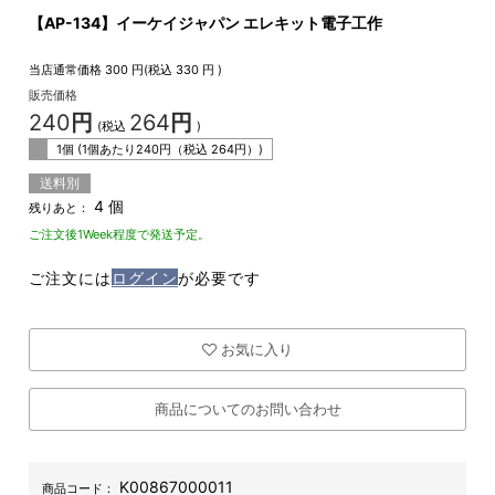
【AP-134】イーケイジャパン エレキット電子工作
当店通常価格
300
円(税込
330
円 )
販売価格
240
円
264
円
(税込
)
1個 (1個あたり
240
円（税込
264
円）)
送料別
4 個
残りあと：
ご注文後1Week程度で発送予定。
ご注文には
ログイン
が必要です
お気に入り
商品についてのお問い合わせ
K00867000011
商品コード：