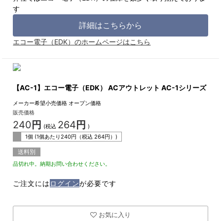
す
詳細はこちらから
エコー電子（EDK）のホームページはこちら
【AC-1】エコー電子（EDK） ACアウトレット AC-1シリーズ
メーカー希望小売価格
オープン価格
販売価格
240
円
264
円
(税込
)
1個 (1個あたり
240
円（税込
264
円）)
送料別
品切れ中。納期お問い合わせください。
ご注文には
ログイン
が必要です
お気に入り