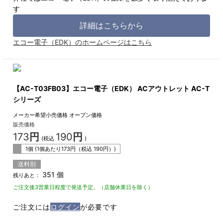
す
詳細はこちらから
エコー電子（EDK）のホームページはこちら
【AC-T03FB03】エコー電子（EDK） ACアウトレット AC-T
シリーズ
メーカー希望小売価格
オープン価格
販売価格
173
円
190
円
(税込
)
1個 (1個あたり
173
円（税込
190
円）)
送料別
351 個
残りあと：
ご注文後3営業日程度で発送予定。（店舗休業日を除く）
ご注文には
ログイン
が必要です