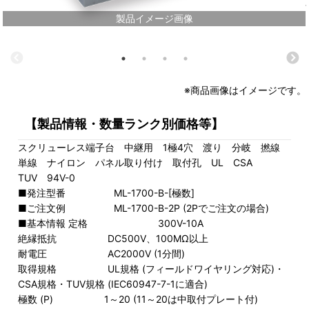
製品イメージ画像
※商品画像はイメージです。
【製品情報・数量ランク別価格等】
スクリューレス端子台 中継用 1極4穴 渡り 分岐 撚線
単線 ナイロン パネル取り付け 取付孔 UL CSA
TUV 94V-0
■発注型番 ML-1700-B-[極数]
■ご注文例 ML-1700-B-2P (2Pでご注文の場合)
■基本情報 定格 300V-10A
絶縁抵抗 DC500V、100MΩ以上
耐電圧 AC2000V (1分間)
取得規格 UL規格 (フィールドワイヤリング対応)・
CSA規格・TUV規格 (IEC60947-7-1に適合)
極数 (P) 1～20 (11～20は中取付プレート付)