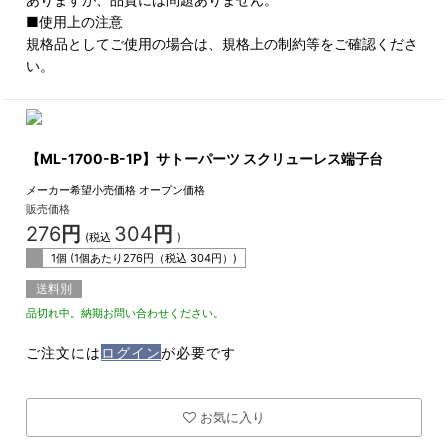
■使用上の注意
規格品としてご使用の場合は、規格上の制約等をご確認くださ
い。
【ML-1700-B-1P】サトーパーツ スクリューレス端子台
メーカー希望小売価格
オープン価格
販売価格
276
円
304
円
(税込
)
1個 (1個あたり
276
円（税込
304
円）)
送料別
品切れ中。納期お問い合わせください。
ご注文には
ログイン
が必要です
お気に入り