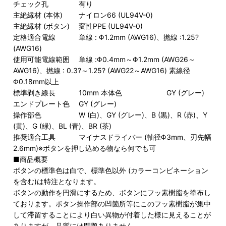
チェック孔 有り
主絶縁材 (本体) ナイロン66 (UL94V-0)
主絶縁材 (ボタン) 変性PPE (UL94V-0)
定格適合電線 単線 : Φ1.2mm (AWG16)、撚線 :1.25?
(AWG16)
使用可能電線範囲 単線 :Φ0.4mm～Φ1.2mm (AWG26～
AWG16)、撚線 : 0.3?～1.25? (AWG22～AWG16) 素線径
Φ0.18mm以上
標準剥き線長 10mm 本体色 GY (グレー)
エンドプレート色 GY (グレー)
操作部色 W (白)、GY (グレー)、B (黒)、R (赤)、Y
(黄)、G (緑)、BL (青)、BR (茶)
推奨適合工具 マイナスドライバー (軸径Φ3mm、刃先幅
2.6mm)※ボタンを押し込める物なら何でも可
■商品概要
ボタンの標準色は白で、標準色以外 (カラーコンビネーション
を含む)は特注となります。
ボタンの動作を円滑にするため、ボタンにフッ素樹脂を塗布し
ております。ボタン操作部の凹箇所等にこのフッ素樹脂が集中
して滞留することにより白い異物が付着した様に見えることが
ありますが、品質には問題ありません。