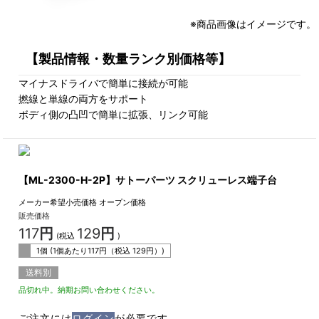
※商品画像はイメージです。
【製品情報・数量ランク別価格等】
マイナスドライバで簡単に接続が可能
撚線と単線の両方をサポート
ボディ側の凸凹で簡単に拡張、リンク可能
【ML-2300-H-2P】サトーパーツ スクリューレス端子台
メーカー希望小売価格
オープン価格
販売価格
117
円
129
円
(税込
)
1個 (1個あたり
117
円（税込
129
円）)
送料別
品切れ中。納期お問い合わせください。
ご注文には
ログイン
が必要です