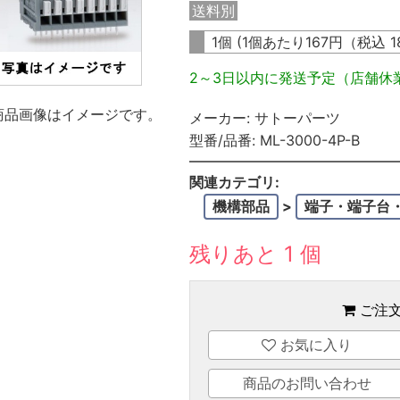
送料別
1個 (1個あたり
167
円（税込
1
2～3日以内に発送予定（店舗休
商品画像はイメージです。
メーカー:
サトーパーツ
型番/品番:
ML-3000-4P-B
関連カテゴリ:
機構部品
>
端子・端子台
残りあと 1 個
ご注
お気に入り
商品のお問い合わせ