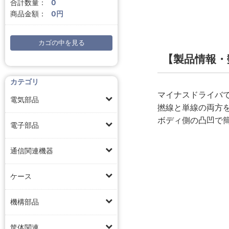
合計数量：
0
商品金額：
0円
カゴの中を見る
【製品情報・
カテゴリ
マイナスドライバ
電気部品
撚線と単線の両方
ボディ側の凸凹で
電子部品
通信関連機器
ケース
機構部品
筐体関連