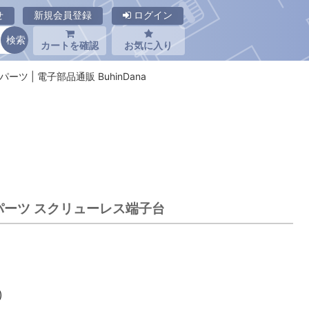
せ
新規会員登録
ログイン
カートを確認
お気に入り
ーパーツ | 電子部品通販 BuhinDana
トーパーツ スクリューレス端子台
)