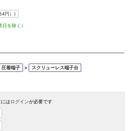
84
円）)
業日を除く）
・圧着端子
>
スクリューレス端子台
文には
ログイン
が必要です