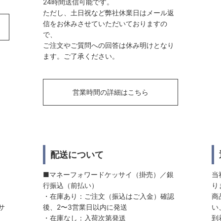
24時間送信可能です。
ただし、土日祝など弊社休業日はメール返
信をお休みさせていただいておりますの
で、
ご注文やご質問への回答は休み明けとなり
ます。ご了承ください。
営業時間の詳細はこちら
配送について
■マネーフォワードケッサイ（掛売）／銀
当
行振込（前払い）
り
・在庫あり：ご注文（振込はご入金）確認
商
サ
後、2〜3営業日以内に発送
い
・在庫なし：入荷次第発送
到