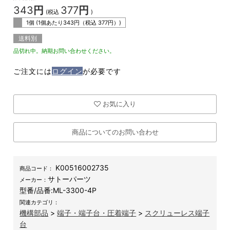
343
円
377
円
(税込
)
1個 (1個あたり
343
円（税込
377
円）)
送料別
品切れ中。納期お問い合わせください。
ご注文には
ログイン
が必要です
お気に入り
商品についてのお問い合わせ
K00516002735
商品コード：
サトーパーツ
メーカー：
型番/品番:
ML-3300-4P
関連カテゴリ：
機構部品
>
端子・端子台・圧着端子
>
スクリューレス端子
台