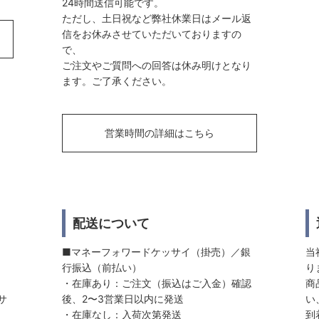
24時間送信可能です。
ただし、土日祝など弊社休業日はメール返
信をお休みさせていただいておりますの
で、
ご注文やご質問への回答は休み明けとなり
ます。ご了承ください。
営業時間の詳細はこちら
配送について
■マネーフォワードケッサイ（掛売）／銀
当
行振込（前払い）
り
・在庫あり：ご注文（振込はご入金）確認
商
サ
後、2〜3営業日以内に発送
い
・在庫なし：入荷次第発送
到