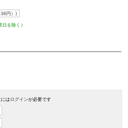
536
円）)
業日を除く）
文には
ログイン
が必要です