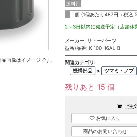
送料別
1個 (1個あたり
487
円（税込
2～3日以内に発送予定（店舗休
メーカー:
サトーパーツ
型番/品番:
K-100-16AL-B
商品画像はイメージです。
関連カテゴリ:
機構部品
>
ツマミ・ノブ
残りあと 15 個
ご注
お気に入り
商品のお問い合わせ