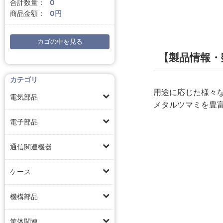
合計数量：
0
商品金額：
0円
カゴの中を見る
【製品情報・
カテゴリ
用途に応じた様々
電気部品
メタルツマミを豊
電子部品
通信関連機器
ケース
機構部品
筐体関連