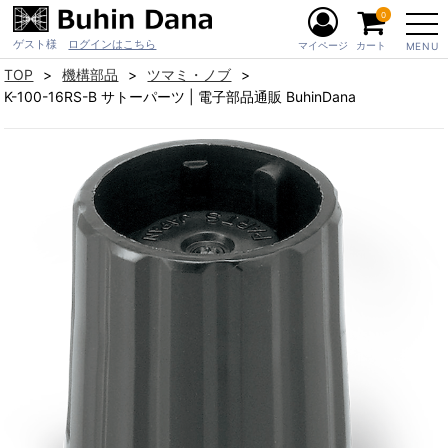
0
ゲスト様
ログインはこちら
マイページ
カート
MENU
TOP
機構部品
ツマミ・ノブ
K-100-16RS-B サトーパーツ | 電子部品通販 BuhinDana