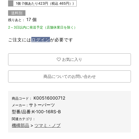
1個 (1個あたり
423
円（税込
465
円）)
送料別
17 個
残りあと：
2～3日以内に発送予定（店舗休業日を除く）
ご注文には
ログイン
が必要です
お気に入り
商品についてのお問い合わせ
K00516000712
商品コード：
サトーパーツ
メーカー：
型番/品番:
K-100-16RS-B
関連カテゴリ：
機構部品
>
ツマミ・ノブ