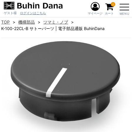
0
ゲスト様
ログインはこちら
マイページ
カート
MENU
TOP
機構部品
ツマミ・ノブ
K-100-22CL-B サトーパーツ | 電子部品通販 BuhinDana