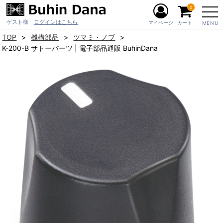
0
ゲスト様
ログインはこちら
マイページ
カート
MENU
TOP
機構部品
ツマミ・ノブ
K-200-B サトーパーツ | 電子部品通販 BuhinDana