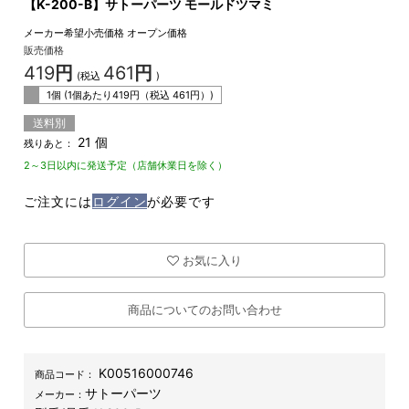
【K-200-B】サトーパーツ モールドツマミ
メーカー希望小売価格
オープン価格
販売価格
419
円
461
円
(税込
)
1個 (1個あたり
419
円（税込
461
円）)
送料別
21 個
残りあと：
2～3日以内に発送予定（店舗休業日を除く）
ご注文には
ログイン
が必要です
お気に入り
商品についてのお問い合わせ
K00516000746
商品コード：
サトーパーツ
メーカー：